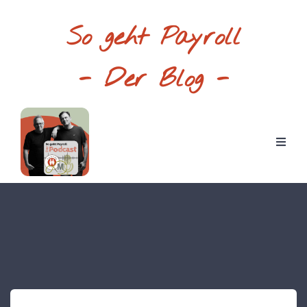
So geht Payroll
- Der Blog -