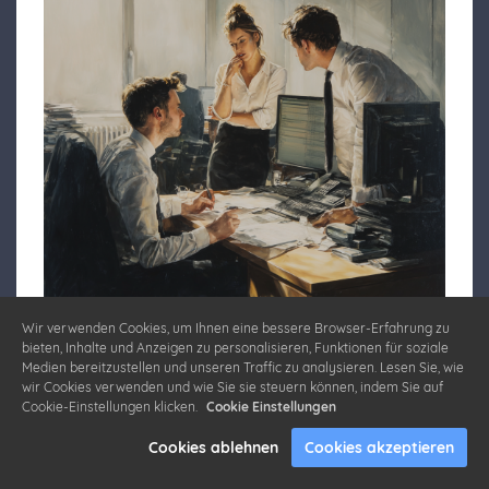
Wir verwenden Cookies, um Ihnen eine bessere Browser-Erfahrung zu
bieten, Inhalte und Anzeigen zu personalisieren, Funktionen für soziale
Foto: Erstellt mit Midjourney. Die berühmte „JAEG“
Medien bereitzustellen und unseren Traffic zu analysieren. Lesen Sie, wie
– also die Jahresarbeitsentgeltgrenze – ist einer
wir Cookies verwenden und wie Sie sie steuern können, indem Sie auf
Cookie-Einstellungen klicken.
Cookie Einstellungen
dieser Begriffe, bei dem viele Beschäftigte erstmal
Cookies ablehnen
Cookies akzeptieren
aussteigen. Dabei ist die Bedeutung ganz einfac…