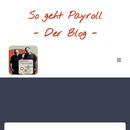
So geht Payroll
- Der Blog -