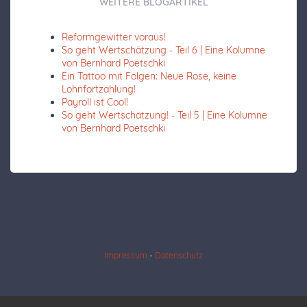
WEITERE BLOGARTIKEL
Reformgewitter voraus!
So geht Wertschätzung - Teil 6 | Eine Kolumne
von Bernhard Poetschki
Ein Tattoo mit Folgen: Neue Rose, keine
Lohnfortzahlung!
Payroll ist Cool!
So geht Wertschätzung! - Teil 5 | Eine Kolumne
von Bernhard Poetschki
© FunnelCockpit
Impressum
-
Datenschutz