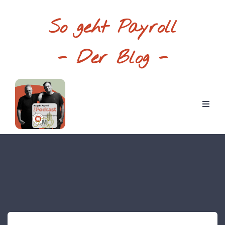
So geht Payroll
- Der Blog -