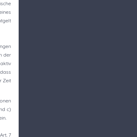
ische
eines
tgelt
ungen
n der
aktiv
 dass
 Zeit
ionen
nd c)
in.
rt. 7