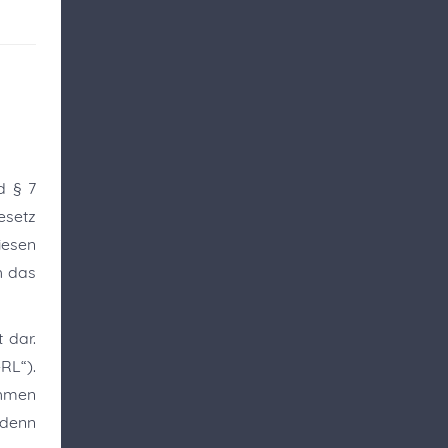
d § 7
esetz
iesen
h das
 dar.
RL“).
ehmen
 denn