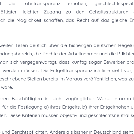
soll die Lohntransparenz erhöhen, geschlechtsspezif
äftigten leichter Zugang zu den Gehaltsstrukturen 
 die Möglichkeit schaffen, das Recht auf das gleiche En
n weiten Teilen deutlich über die bisherigen deutschen Regel
endungsbereich, die Rechte der Arbeitnehmer und die Pflichte
 man sich vergegenwärtigt, dass künftig sogar Bewerber pro
 werden müssen. Die Entgelttransparenzrichtlinie sieht vor,
hriebene Stellen bereits im Voraus veröffentlichen, was zur
 wäre.
hren Beschäftigten in leicht zugänglicher Weise Informat
für die Festlegung a) ihres Entgelts, b) ihrer Entgelthöhen u
en. Diese Kriterien müssen objektiv und geschlechtsneutral se
und Berichtspflichten. Anders als bisher in Deutschland sieht A