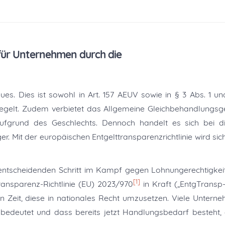
 für Unternehmen durch die
ues. Dies ist sowohl in Art. 157 AEUV sowie in § 3 Abs. 1 un
egelt. Zudem verbietet das Allgemeine Gleichbehandlungsg
aufgrund des Geschlechts. Dennoch handelt es sich bei d
. Mit der europäischen Entgelttransparenzrichtlinie wird sic
en entscheidenden Schritt im Kampf gegen Lohnungerechtigkeit
[1]
ransparenz-Richtlinie (EU) 2023/970
in Kraft („EntgTransp-
n Zeit, diese in nationales Recht umzusetzen. Viele Untern
bedeutet und dass bereits jetzt Handlungsbedarf besteht,